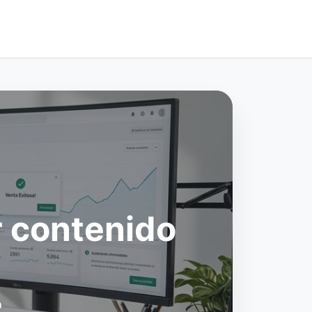
r contenido
o