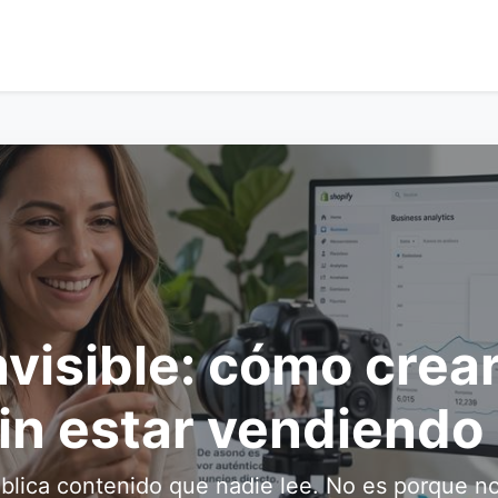
nvisible: cómo crea
in estar vendiendo
blica contenido que nadie lee. No es porque n