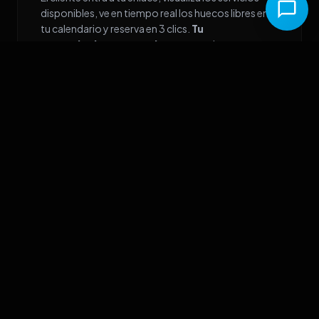
disponibles, ve en tiempo real los huecos libres en
tu calendario y reserva en 3 clics.
Tu
recepcionista nunca duerme
y no hay errores
de empalme.
PROTEGE TUS INGRESOS
💳
Cobro Obligatorio de
Anticipos
Se acabó el ausentismo. Integra tu cuenta de
Mercado Pago
y obliga al cliente a depositar un
anticipo (o pagar el 100% del servicio) para que la
cita quede confirmada en firme.
Si no pagan, la