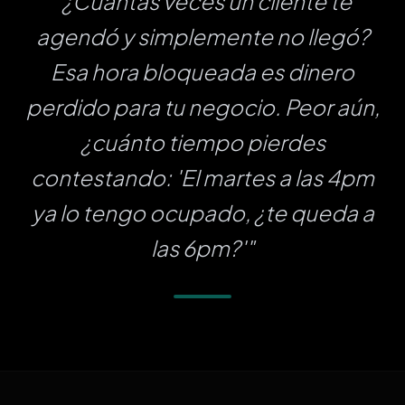
"¿Cuántas veces un cliente te
agendó y simplemente no llegó?
Esa hora bloqueada es dinero
perdido para tu negocio. Peor aún,
¿cuánto tiempo pierdes
contestando: 'El martes a las 4pm
ya lo tengo ocupado, ¿te queda a
las 6pm?'"
Aura
● En línea